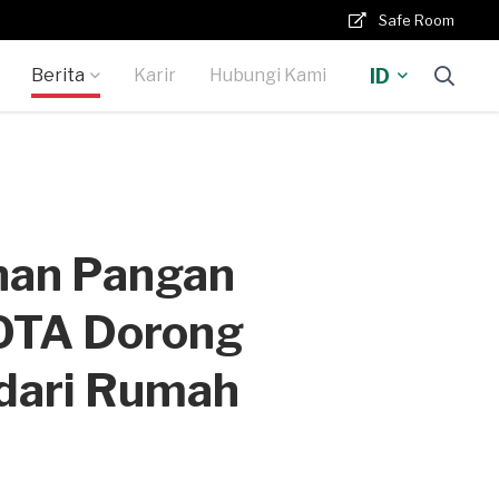
Safe Room
ID
Berita
Karir
Hubungi Kami
anan Pangan
OTA Dorong
dari Rumah