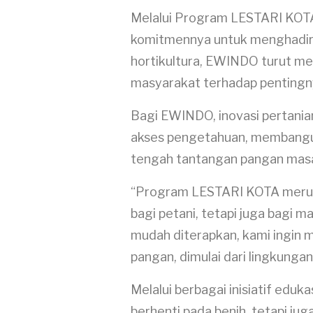
Melalui Program LESTARI KO
komitmennya untuk menghadirka
hortikultura, EWINDO turut me
masyarakat terhadap pentingny
Bagi EWINDO, inovasi pertania
akses pengetahuan, membangun
tengah tantangan pangan mas
“Program LESTARI KOTA merupa
bagi petani, tetapi juga bagi 
mudah diterapkan, kami ingin 
pangan, dimulai dari lingkunga
Melalui berbagai inisiatif edu
berhenti pada benih, tetapi j