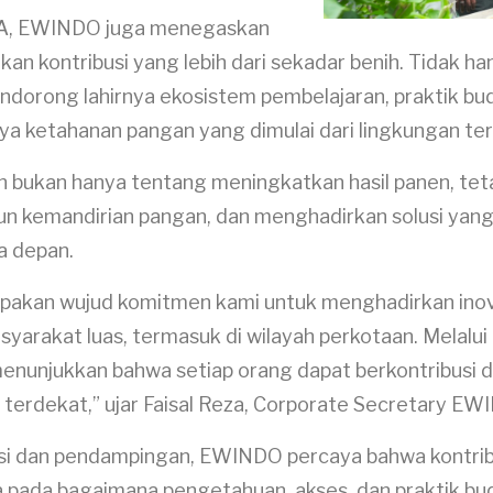
TA, EWINDO juga menegaskan
n kontribusi yang lebih dari sekadar benih. Tidak 
ndorong lahirnya ekosistem pembelajaran, praktik bu
a ketahanan pangan yang dimulai dari lingkungan te
n bukan hanya tentang meningkatkan hasil panen, te
 kemandirian pangan, dan menghadirkan solusi yang 
a depan.
kan wujud komitmen kami untuk menghadirkan inova
masyarakat luas, termasuk di wilayah perkotaan. Melalu
menunjukkan bahwa setiap orang dapat berkontribus
n terdekat,” ujar Faisal Reza, Corporate Secretary E
kasi dan pendampingan, EWINDO percaya bahwa kontribu
uga pada bagaimana pengetahuan, akses, dan praktik 