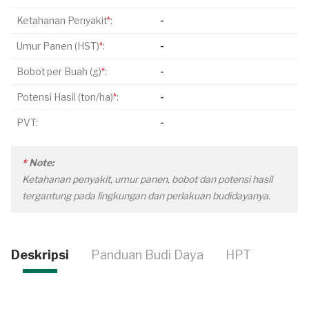
Ketahanan Penyakit
*
:
-
Umur Panen (HST)
*
:
-
Bobot per Buah (g)
*
:
-
Potensi Hasil (ton/ha)
*
:
-
PVT:
-
*
Note:
Ketahanan penyakit, umur panen, bobot dan potensi hasil
tergantung pada lingkungan dan perlakuan budidayanya.
Deskripsi
Panduan Budi Daya
HPT