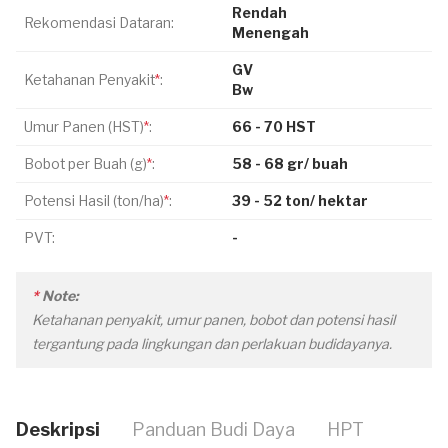
Rendah
Rekomendasi Dataran:
Menengah
GV
Ketahanan Penyakit
*
:
Bw
Umur Panen (HST)
*
:
66 - 70 HST
Bobot per Buah (g)
*
:
58 - 68 gr/ buah
Potensi Hasil (ton/ha)
*
:
39 - 52 ton/ hektar
PVT:
-
*
Note:
Ketahanan penyakit, umur panen, bobot dan potensi hasil
tergantung pada lingkungan dan perlakuan budidayanya.
Deskripsi
Panduan Budi Daya
HPT